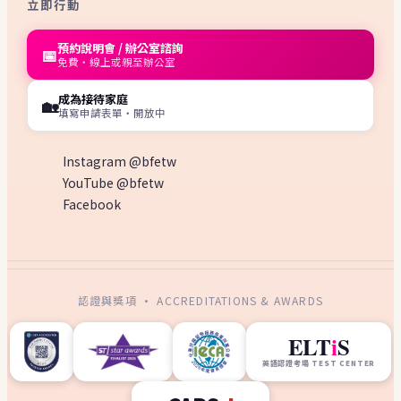
立即行動
預約說明會 / 辦公室諮詢
📅
免費・線上或親至辦公室
成為接待家庭
🏡
填寫申請表單・開放中
Instagram @bfetw
YouTube @bfetw
Facebook
認證與獎項 · ACCREDITATIONS & AWARDS
ELT
i
S
英語認證考場 TEST CENTER