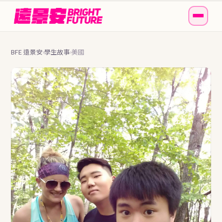
BFE 遠景安
學生故事
美國
›
›