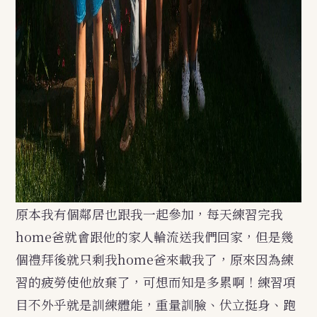
原本我有個鄰居也跟我一起參加，每天練習完我
home爸就會跟他的家人輪流送我們回家，但是幾
個禮拜後就只剩我home爸來載我了，原來因為練
習的疲勞使他放棄了，可想而知是多累啊！練習項
目不外乎就是訓練體能，重量訓臉、伏立挺身、跑