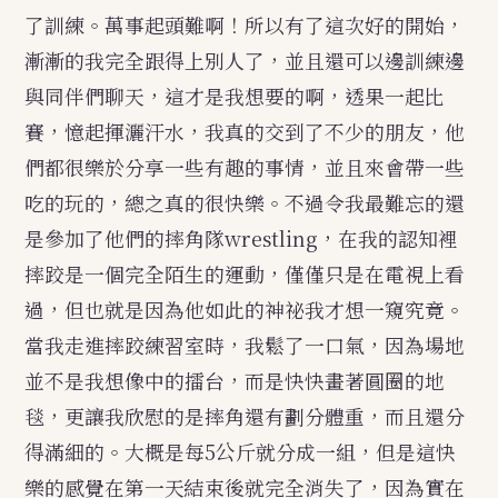
了訓練。萬事起頭難啊！
所以有了這次好的開始，
漸漸的我完全跟得上別人了，並且還可以邊訓練邊
與同伴們聊天，這才是我想要的啊，透果一起比
賽，憶起揮灑汗水，我真的交到了不少的朋友，他
們都很樂於分享一些有趣的事情，並且來會帶一些
吃的玩的，總之真的很快樂。不過令我最難忘的還
是參加了他們的摔角隊wrestling，在我的認知裡
摔跤是一個完全陌生的運動，僅僅只是在電視上看
過，但也就是因為他如此的神祕我才想一窺究竟。
當我走進摔跤練習室時，我鬆了一口氣，因為場地
並不是我想像中的擂台，而是快快畫著圓圈的地
毯，更讓我欣慰的是摔角還有劃分體重，而且還分
得滿細的。大概是每5公斤就分成一組，但是這快
樂的感覺在第一天結束後就完全消失了，因為實在