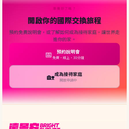
準備好了嗎？
開啟你的國際交換旅程
預約免費說明會，或了解如何成為接待家庭，讓世界走
進你的家。
預約說明會
📅
免費・線上・30分鐘
成為接待家庭
🏡
開放申請中