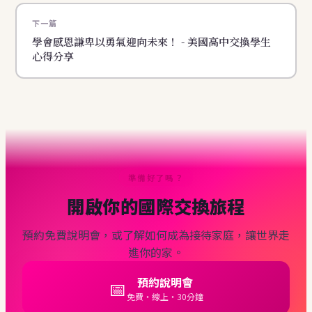
下一篇
學會感恩謙卑以勇氣迎向未來！ - 美國高中交換學生
心得分享
準備好了嗎？
開啟你的國際交換旅程
預約免費說明會，或了解如何成為接待家庭，讓世界走
進你的家。
預約說明會
📅
免費・線上・30分鐘