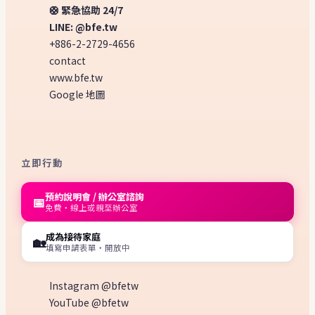
🛟 緊急協助 24/7
LINE: @bfe.tw
+886-2-2729-4656
contact
www.bfe.tw
Google 地圖
立即行動
預約說明會 / 辦公室諮詢
📅
免費・線上或親至辦公室
成為接待家庭
🏡
填寫申請表單・開放中
Instagram @bfetw
YouTube @bfetw