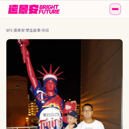
BFE 遠景安
學生故事
美國
›
›