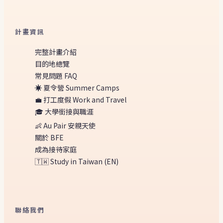
計畫資訊
完整計畫介紹
目的地總覽
常見問題 FAQ
☀️ 夏令營 Summer Camps
💼 打工度假 Work and Travel
🎓 大學銜接與職涯
👶 Au Pair 安親天使
關於 BFE
成為接待家庭
🇹🇼 Study in Taiwan (EN)
聯絡我們