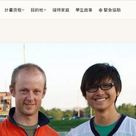
計畫流程
目的地
接待家庭
學生故事
🛟 緊急協助
段全覽
前・海外期間・返國後
總監
家庭介紹
審核・生活安排
🌏 亞太
學生 Available
ents
🇫🇷
🇯🇵
法國
日本
6–27 等待接待家庭的學生
🇳🇿
紐西蘭
🇮🇹
義大利
計畫介紹
程・F-1 私校・適應支援
🇸🇪
瑞典
🔥 精選目的地
程 Summer Sessions
🇩🇰
・花蓮・線上，出發前的準備
丹麥
🎓
CBYX 獎
比較表
🇧🇪
比利時
🌌
看極光・芬
費用・學制快速比較
🇵🇱
🎨
波蘭
藝術志向
題 FAQ
家長最常問
🇨🇿
捷克