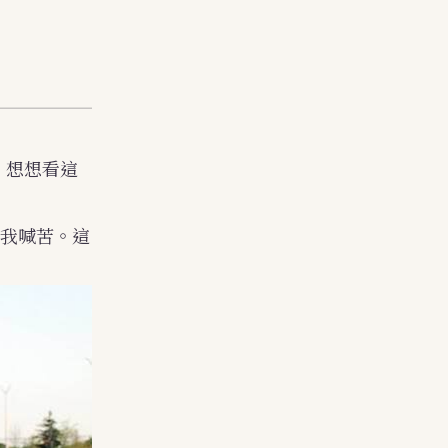
」想想看這
我喊苦。這