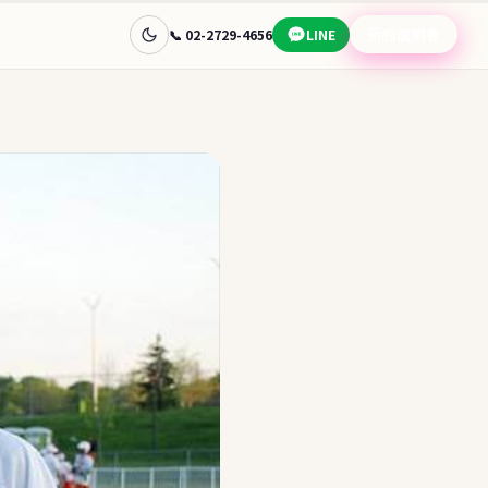
預約說明會
📞 02-2729-4656
LINE
查看完整目的地指南 →
🧭 幫我選
📊
🇦🇺
國家快速比較
澳洲
📋
🎯
先問目標
常見問題
免費諮詢
學金
讓顧問替你選目的地
預約說明會 →
蘭