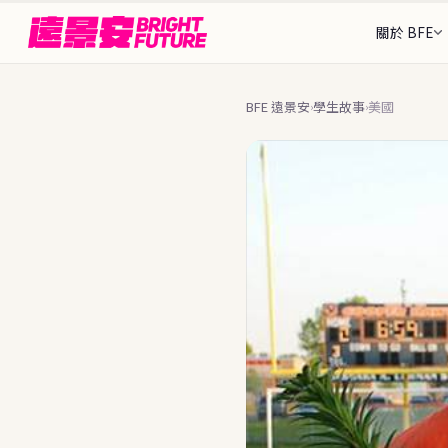
關於 BFE
我們的故事
三階
從1997年至今的歷史
出發
26+ 個目的地
BFE 遠景安
學生故事
美國
›
›
找到最適合你的那個地方
Rebecca 執行
接待
認識 BFE 創辦團隊
安全
🌎 美洲
🌍 歐洲
顧問團隊
可接待
陪伴你全程的人
Stud
🇩🇪
🇨🇦
德國
加拿大
BFE 升學旗艦
202
ASSE 夥伴關係
🌐 中南美洲
🇺🇸
🇪🇸
美國
西班牙
全球最大交換組織之一
完整
申請流
🇦🇷
🇧🇷
阿根廷
巴西
🇫🇮
為什麼選擇 BFE
芬蘭
7個核心差異化優勢
暑期課
🇲🇽
🇨🇴
墨西哥
哥倫比亞
🇳🇴
台北
挪威
資歷與認證
政府標案、ASSE認證
國家
🇳🇱
荷蘭
語言・
🇨🇭
瑞士
常見問
16+ 
🇵🇹
葡萄牙