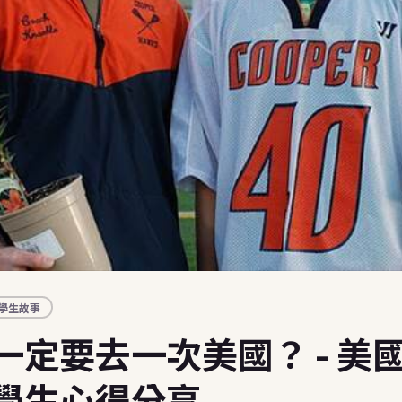
🇭🇺
 Summer Camps
匈牙利
 美國暑期遊學營
🇬🇧
英國
 Work and Travel
・澳洲・美國 J-1
🇸🇰
斯洛伐克
銜接與職涯
後的下一步
Pair 安親天使
國海外帶薪文化交流
與家長見證
 則真實心得・可篩選
金學生故事
・花蓮公費生紀錄
學生故事
指南 Blog
一定要去一次美國？ - 美
略・目的地介紹
udy in Taiwan
學生心得分享
r inbound international