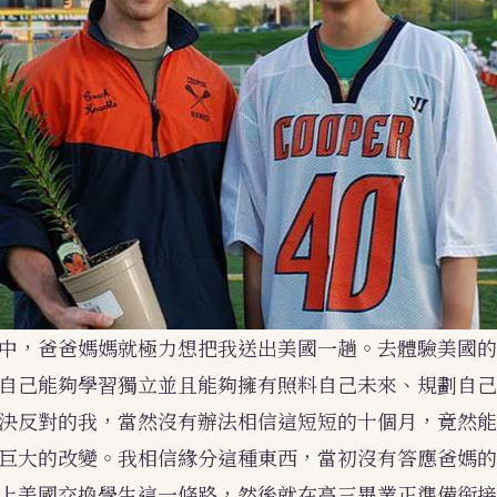
中，爸爸媽媽就極力想把我送出美國一趟。去體驗美國的
自己能夠學習獨立並且能夠擁有照料自己未來、規劃自己
決反對的我，當然沒有辦法相信這短短的十個月，竟然能
巨大的改變。我相信緣分這種東西，當初沒有答應爸媽的
上美國交換學生這一條路，然後就在高三畢業正準備銜接