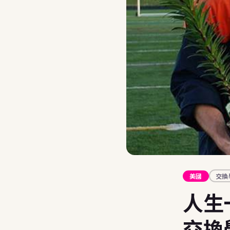
🇦🇹
奧地利
夏令營
23+
🇷🇴
羅馬尼亞
打工度假
加拿大
🇮🇪
愛爾蘭
大學
交換
不確定哪個國家最適合你的孩子？ BFE 顧問免費評估
Au 
10 
學生
288
獎學
台北
美國
交換
交換生
人生
申請攻
St
交換
Fo