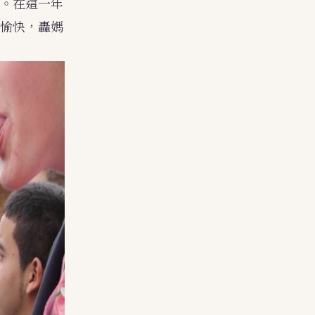
。在這一年
愉快，轟媽