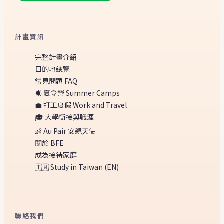
計畫資訊
完整計畫介紹
目的地總覽
常見問題 FAQ
☀️ 夏令營 Summer Camps
💼 打工度假 Work and Travel
🎓 大學銜接與職涯
👶 Au Pair 安親天使
關於 BFE
成為接待家庭
🇹🇼 Study in Taiwan (EN)
聯絡我們