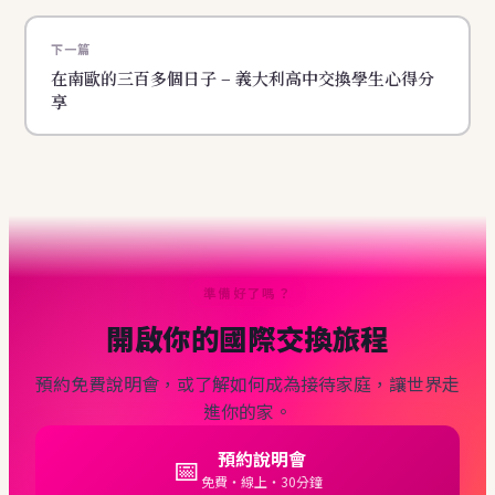
下一篇
在南歐的三百多個日子 – 義大利高中交換學生心得分
享
準備好了嗎？
開啟你的國際交換旅程
預約免費說明會，或了解如何成為接待家庭，讓世界走
進你的家。
預約說明會
📅
免費・線上・30分鐘