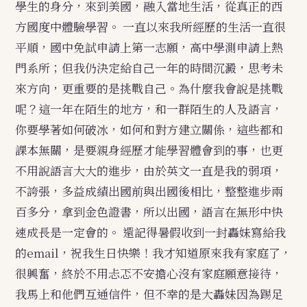
學生的身分，來到美國，融入當地生活，從真正的西
方國度中體驗學習。
一直以來我所經歷的生活一直很
平順，國中免試申請上第一志願，高中學測申請上熱
門系所；但我仍決定給自己一年的時間沉澱，思考未
來方向，更重要的是挑戰自己。為什麼我會說是挑戰
呢？這一年在陌生的地方，和一群陌生的人及語言，
你要學著如何破冰，如何和對方建立關係，這些都和
課本無關，是要親身經歷才能學習體會到的事，也更
不用說語言大大的進步，由於英文一直是我的弱項，
不誇張，多益成績出國前與出國後相比，整整進步兩
百多分，拿到金色證書，所以出國，語言在無形中快
速成長是一定會的。
還記得暑假收到一封轟妹寫給我
的email，祝我生日快樂！我才知道原來我有家庭了，
很興奮，終於不用忐忑不安擔心沒有家庭願意接待，
我馬上和他們互通信件，但不幸的是大轟妹因為踢足