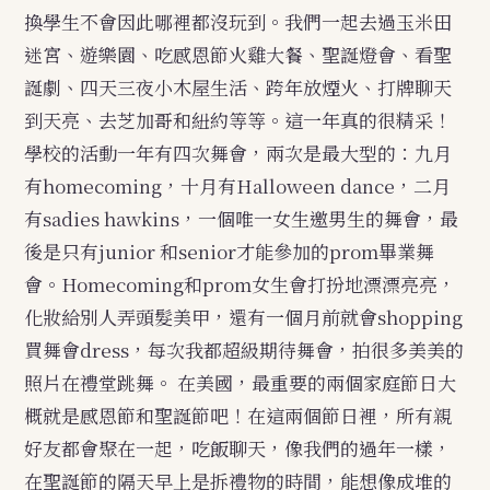
換學生不會因此哪裡都沒玩到。我們一起去過玉米田
迷宮、遊樂園、吃感恩節火雞大餐、聖誕燈會、看聖
誕劇、四天三夜小木屋生活、跨年放煙火、打牌聊天
到天亮、去芝加哥和紐約等等。這一年真的很精采！
學校的活動一年有四次舞會，兩次是最大型的：九月
有homecoming，十月有Halloween dance，二月
有sadies hawkin
s，
一個唯一女生邀男生的舞會，最
後是只有junior 和senior才能參加的prom畢業舞
會。Homecoming和prom女生會打扮地漂漂亮亮，
化妝給別人弄頭髮美甲，還有一個月前就會shopping
買舞會dress，每次我都超級期待舞會，拍很多美美的
照片在禮堂跳舞。
在美國，最重要的兩個家庭節日大
概就是感恩節和聖誕節吧！在這兩個節日裡，所有親
好友都會聚在一起，吃飯聊天，像我們的過年一樣，
在聖誕節的隔天早上是拆禮物的時間，能想像成堆的