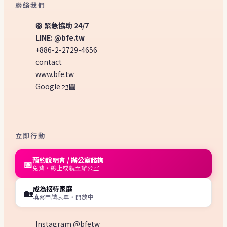
聯絡我們
🛟 緊急協助 24/7
LINE: @bfe.tw
+886-2-2729-4656
contact
www.bfe.tw
Google 地圖
立即行動
預約說明會 / 辦公室諮詢
📅
免費・線上或親至辦公室
成為接待家庭
🏡
填寫申請表單・開放中
Instagram @bfetw