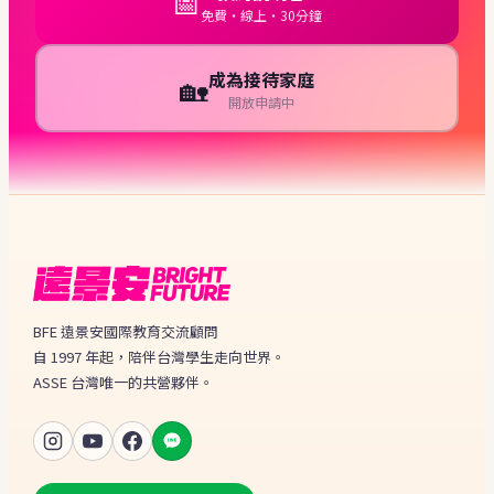
📅
免費・線上・30分鐘
成為接待家庭
🏡
開放申請中
BFE 遠景安國際教育交流顧問
自 1997 年起，陪伴台灣學生走向世界。
ASSE 台灣唯一的共營夥伴。