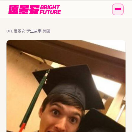
BFE 遠景安
學生故事
美國
›
›