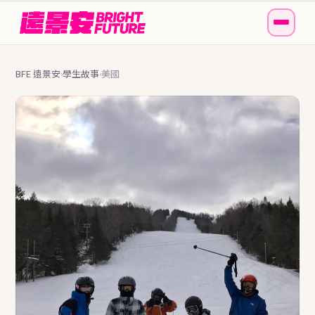
BFE 遠景安
學生故事
美國
›
›