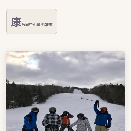
康
乃爾中小學 彭准業