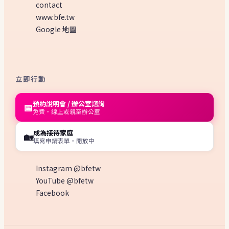
contact
www.bfe.tw
Google 地圖
立即行動
預約說明會 / 辦公室諮詢
📅
免費・線上或親至辦公室
成為接待家庭
🏡
填寫申請表單・開放中
Instagram @bfetw
YouTube @bfetw
Facebook