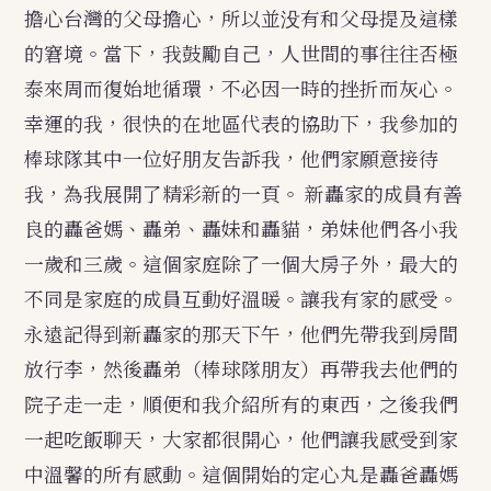
擔心台灣的父母擔心，所以並没有和父母提及這樣
的窘境。當下，我鼓勵自己，人世間的事往往否極
泰來周而復始地循環，不必因一時的挫折而灰心。
幸運的我，很快的在地區代表的協助下，我參加的
棒球隊其中一位好朋友告訴我，他們家願意接待
我，為我展開了精彩新的一頁。
新轟家的成員有善
良的轟爸媽、轟弟、轟妹和轟貓，弟妹他們各小我
一歲和三歲。這個家庭除了一個大房子外，最大的
不同是家庭的成員互動好溫暖。讓我有家的感受。
永遠記得到新轟家的那天下午，他們先帶我到房間
放行李，然後轟弟（棒球隊朋友）再帶我去他們的
院子走一走，順便和我介紹所有的東西，之後我們
一起吃飯聊天，大家都很開心，他們讓我感受到家
中溫馨的所有感動。這個開始的定心丸是轟爸轟媽