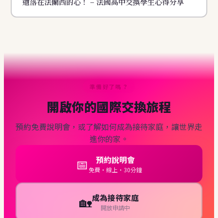
遺落在法蘭西的心！ – 法國高中交換學生心得分享
準備好了嗎？
開啟你的國際交換旅程
預約免費說明會，或了解如何成為接待家庭，讓世界走
進你的家。
預約說明會
📅
免費・線上・30分鐘
成為接待家庭
🏡
開放申請中