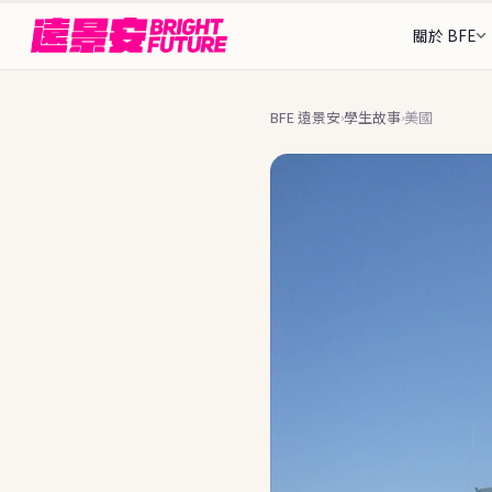
關於 BFE
我們的故事
三階
從1997年至今的歷史
出發
26+ 個目的地
BFE 遠景安
學生故事
美國
›
›
找到最適合你的那個地方
Rebecca 執行
接待
認識 BFE 創辦團隊
安全
🌎 美洲
🌍 歐洲
顧問團隊
可接待
陪伴你全程的人
Stud
🇩🇪
🇨🇦
德國
加拿大
BFE 升學旗艦
202
ASSE 夥伴關係
🌐 中南美洲
🇺🇸
🇪🇸
美國
西班牙
全球最大交換組織之一
完整
申請流
🇦🇷
🇧🇷
阿根廷
巴西
🇫🇮
為什麼選擇 BFE
芬蘭
7個核心差異化優勢
暑期課
🇲🇽
🇨🇴
墨西哥
哥倫比亞
🇳🇴
台北
挪威
資歷與認證
政府標案、ASSE認證
國家
🇳🇱
荷蘭
語言・
🇨🇭
瑞士
常見問
16+ 
🇵🇹
葡萄牙