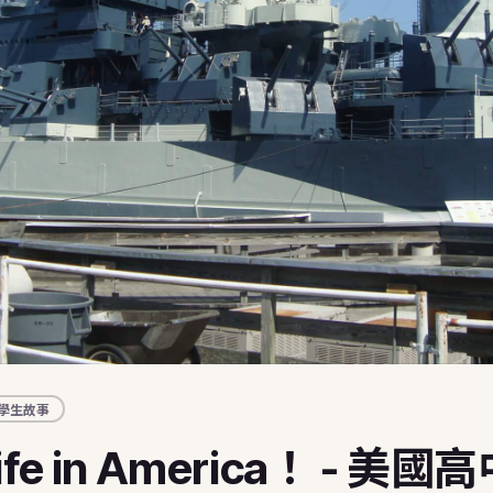
🇭🇺
 Summer Camps
匈牙利
 美國暑期遊學營
🇬🇧
英國
 Work and Travel
・澳洲・美國 J-1
🇸🇰
斯洛伐克
銜接與職涯
後的下一步
Pair 安親天使
國海外帶薪文化交流
與家長見證
 則真實心得・可篩選
金學生故事
・花蓮公費生紀錄
指南 Blog
學生故事
略・目的地介紹
ife in America！ - 美國
udy in Taiwan
r inbound international