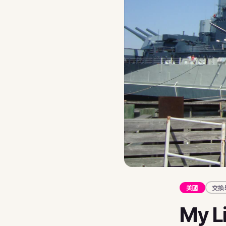
🇦🇹
奧地利
夏令營
23+
🇷🇴
羅馬尼亞
打工度假
加拿大
🇮🇪
愛爾蘭
大學
交換
不確定哪個國家最適合你的孩子？ BFE 顧問免費評估
Au 
10 
學生
288
獎學
台北
交換生
美國
交換
申請攻
My L
St
Fo