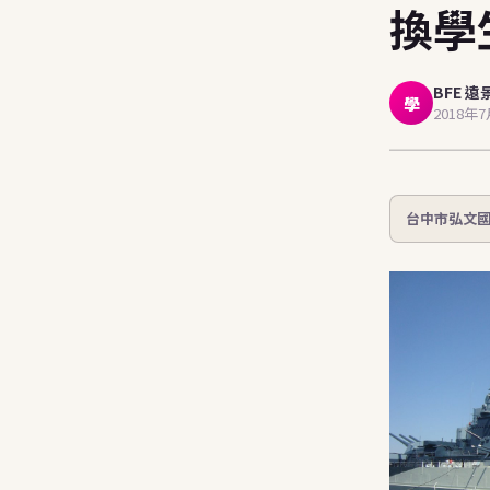
換學
stu
BFE 遠
學
2018年
台中市弘文國