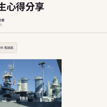
生心得分享
dents (EN)
景安
7月
中 馬靖凱