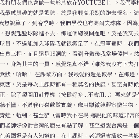
我和朋友們也會做一些影片放在YOUTUBE上 。我們學
我最感興趣的就是籃球，於是我興高采烈的跑去報名，結
於是我想說算了，到春季時，我們學校也有高爾夫球隊，因
，想說起籃球隊進不去，那這個總沒問題吧，於是我又去
球員，不過能加入球隊我就很滿足了，在冠軍賽時，我們
出負三桿，而且還是18洞的，看到分數後我當場傻掉。
一，身為其中的一員，感覺還真不錯（雖然我沒有下去打
獎狀，哈哈！ 在課業方面，我最愛的還是數學，在那邊
東西，於是每次上課時都有一種莫名的快感，甚至有時候
正，除了製圖用計算機（按鍵好多...不會用...）再來就
聽不懂，不過我很喜歡做實驗，像用顯微鏡觀察微生物，
青蛙，蚯蚓，甚至貓（當時我不在場 聽說他的味道非常的.
們老師好像對台灣的歷史有點了解，甚至還說台灣是一個
在美國還是有人知道的，在上課時，老師還會播放一些影