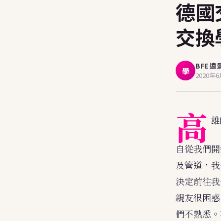
德國
交換
BFE 遠
學
2020年
高
雄
自從我們開
及管道，我
決定前往我
親友很困惑
們不熟悉。