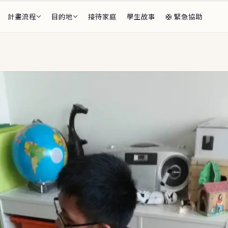
計畫流程
目的地
接待家庭
學生故事
🛟 緊急協助
段全覽
前・海外期間・返國後
總監
家庭介紹
審核・生活安排
🌏 亞太
學生 Available
ents
🇫🇷
🇯🇵
法國
日本
6–27 等待接待家庭的學生
🇳🇿
紐西蘭
🇮🇹
義大利
計畫介紹
程・F-1 私校・適應支援
🇸🇪
瑞典
🔥 精選目的地
程 Summer Sessions
🇩🇰
・花蓮・線上，出發前的準備
丹麥
🎓
CBYX 獎
比較表
🇧🇪
比利時
🌌
看極光・芬
費用・學制快速比較
🇵🇱
🎨
波蘭
藝術志向
題 FAQ
家長最常問
🇨🇿
捷克