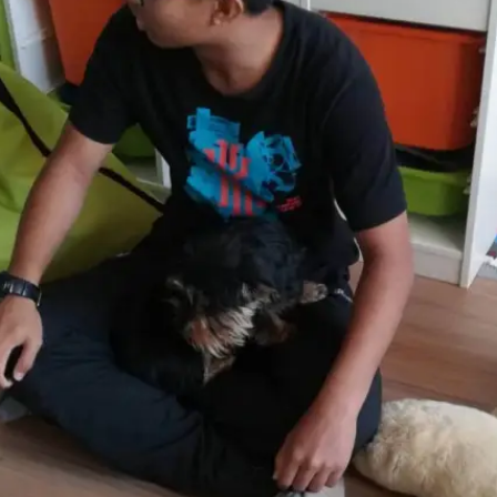
🇭🇺
 Summer Camps
匈牙利
 美國暑期遊學營
🇬🇧
英國
 Work and Travel
・澳洲・美國 J-1
🇸🇰
斯洛伐克
銜接與職涯
後的下一步
Pair 安親天使
國海外帶薪文化交流
與家長見證
 則真實心得・可篩選
金學生故事
・花蓮公費生紀錄
指南 Blog
略・目的地介紹
udy in Taiwan
r inbound international