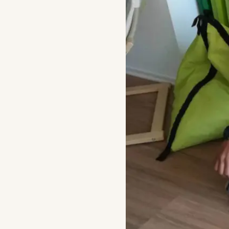
🇦🇹
奧地利
夏令營
23+
🇷🇴
羅馬尼亞
打工度假
加拿大
🇮🇪
愛爾蘭
大學
交換
不確定哪個國家最適合你的孩子？ BFE 顧問免費評估
Au 
10 
學生
288
獎學
台北
交換生
申請攻
St
Fo