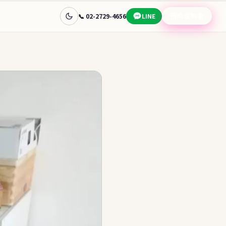
預約說明會
📞 02-2729-4656
LINE
查看完整目的地指南 →
🧭 幫我選
📊
🇦🇺
國家快速比較
澳洲
📋
🎯
先問目標
常見問題
免費諮詢
學金
讓顧問替你選目的地
預約說明會 →
蘭