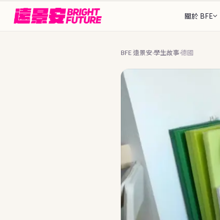
關於 BFE
我們的故事
三階
從1997年至今的歷史
出發
26+ 個目的地
BFE 遠景安
學生故事
德國
›
›
找到最適合你的那個地方
Rebecca 執行
接待
認識 BFE 創辦團隊
安全
🌎 美洲
🌍 歐洲
顧問團隊
可接待
陪伴你全程的人
Stud
🇩🇪
🇨🇦
德國
加拿大
BFE 升學旗艦
202
ASSE 夥伴關係
🌐 中南美洲
🇺🇸
🇪🇸
美國
西班牙
全球最大交換組織之一
完整
申請流
🇦🇷
🇧🇷
阿根廷
巴西
🇫🇮
為什麼選擇 BFE
芬蘭
7個核心差異化優勢
暑期課
🇲🇽
🇨🇴
墨西哥
哥倫比亞
🇳🇴
台北
挪威
資歷與認證
政府標案、ASSE認證
國家
🇳🇱
荷蘭
語言・
🇨🇭
瑞士
常見問
16+ 
🇵🇹
葡萄牙