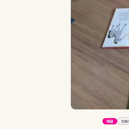
stu
德國
交換