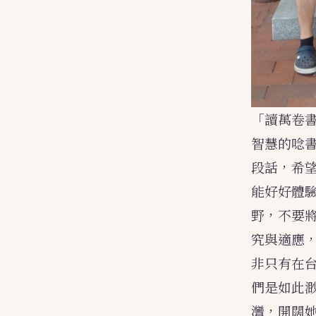
「讀萬卷
智慧的唸
段話，希
能好好體
野，不要
究與適應
非只有在
們是如此
灣，開闊