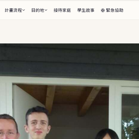
計畫流程
目的地
接待家庭
學生故事
🛟 緊急協助
段全覽
前・海外期間・返國後
總監
家庭介紹
審核・生活安排
🌏 亞太
學生 Available
ents
🇫🇷
🇯🇵
法國
日本
6–27 等待接待家庭的學生
🇳🇿
紐西蘭
🇮🇹
義大利
計畫介紹
程・F-1 私校・適應支援
🇸🇪
瑞典
🔥 精選目的地
程 Summer Sessions
🇩🇰
・花蓮・線上，出發前的準備
丹麥
🎓
CBYX 獎
比較表
🇧🇪
比利時
🌌
看極光・芬
費用・學制快速比較
🇵🇱
🎨
波蘭
藝術志向
題 FAQ
家長最常問
🇨🇿
捷克