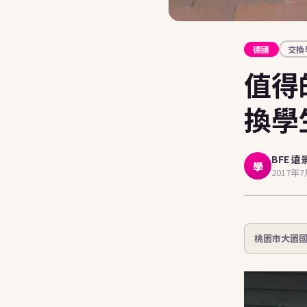
德國
交換
值得
換學
BFE 遠
學
2017年
桃園市大園國