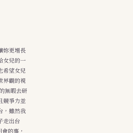
讓妳更增長
給女兒的一
也希望女兒
世界觀的視
的無暇去研
且競爭力並
台，雖然我
子走出台
明會的事，