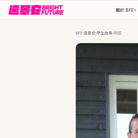
關於 BFE
我們的故事
三階
從1997年至今的歷史
出發
26+ 個目的地
BFE 遠景安
學生故事
德國
›
›
找到最適合你的那個地方
Rebecca 執行
接待
認識 BFE 創辦團隊
安全
🌎 美洲
🌍 歐洲
顧問團隊
可接待
陪伴你全程的人
Stud
🇩🇪
🇨🇦
德國
加拿大
BFE 升學旗艦
202
ASSE 夥伴關係
🌐 中南美洲
🇺🇸
🇪🇸
美國
西班牙
全球最大交換組織之一
完整
申請流
🇦🇷
🇧🇷
阿根廷
巴西
🇫🇮
為什麼選擇 BFE
芬蘭
7個核心差異化優勢
暑期課
🇲🇽
🇨🇴
墨西哥
哥倫比亞
🇳🇴
台北
挪威
資歷與認證
政府標案、ASSE認證
國家
🇳🇱
荷蘭
語言・
🇨🇭
瑞士
常見問
16+ 
🇵🇹
葡萄牙