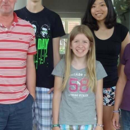
🇭🇺
 Summer Camps
匈牙利
 美國暑期遊學營
🇬🇧
英國
 Work and Travel
・澳洲・美國 J-1
🇸🇰
斯洛伐克
銜接與職涯
後的下一步
Pair 安親天使
國海外帶薪文化交流
與家長見證
 則真實心得・可篩選
金學生故事
・花蓮公費生紀錄
指南 Blog
略・目的地介紹
udy in Taiwan
r inbound international