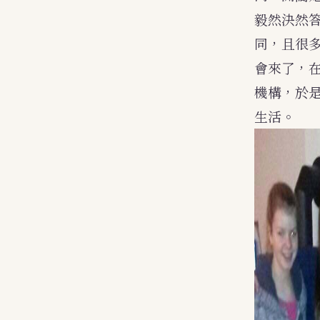
毅然決然答
同，且很多
會來了，
機構，於
生活。