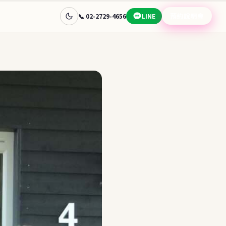
預約說明會
📞 02-2729-4656
LINE
查看完整目的地指南 →
🧭 幫我選
📊
🇦🇺
國家快速比較
澳洲
📋
🎯
先問目標
常見問題
免費諮詢
學金
讓顧問替你選目的地
預約說明會 →
蘭