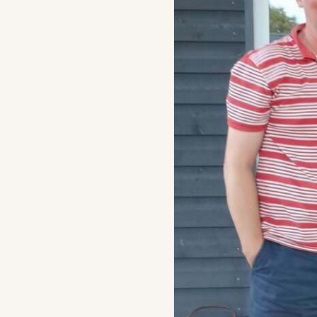
🇦🇹
奧地利
夏令營
23+
🇷🇴
羅馬尼亞
打工度假
加拿大
🇮🇪
愛爾蘭
大學
交換
不確定哪個國家最適合你的孩子？ BFE 顧問免費評估
Au 
10 
學生
288
獎學
台北
交換生
申請攻
St
Fo