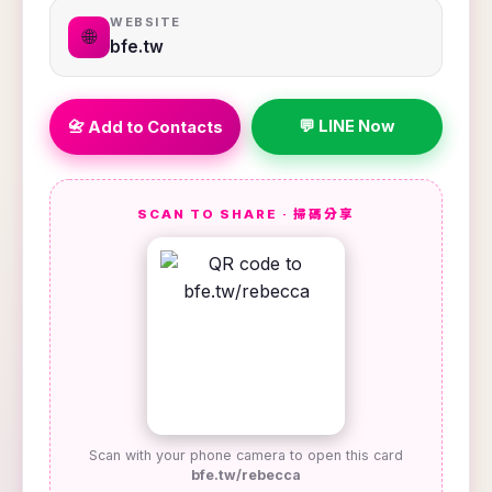
WEBSITE
🌐
bfe.tw
💬 LINE Now
📇 Add to Contacts
SCAN TO SHARE · 掃碼分享
Scan with your phone camera to open this card
bfe.tw/rebecca