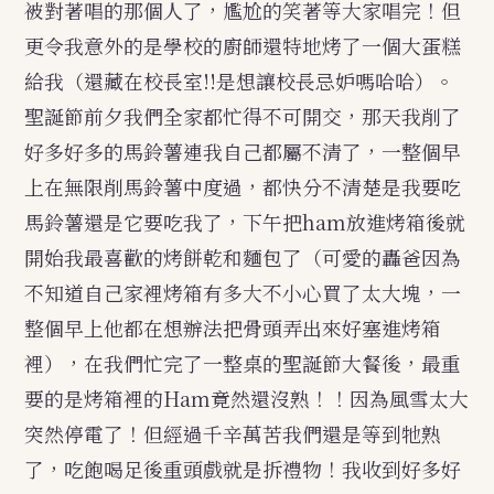
被對著唱的那個人了，尷尬的笑著等大家唱完！但
更令我意外的是學校的廚師還特地烤了一個大蛋糕
給我（還藏在校長室!!是想讓校長忌妒嗎哈哈）。
聖誕節前夕我們全家都忙得不可開交，那天我削了
好多好多的馬鈴薯連我自己都屬不清了，一整個早
上在無限削馬鈴薯中度過，都快分不清楚是我要吃
馬鈴薯還是它要吃我了，下午把ham放進烤箱後就
開始我最喜歡的烤餅乾和麵包了（可愛的轟爸因為
不知道自己家裡烤箱有多大不小心買了太大塊，一
整個早上他都在想辦法把骨頭弄出來好塞進烤箱
裡），在我們忙完了一整桌的聖誕節大餐後，最重
要的是烤箱裡的Ham竟然還沒熟！！因為風雪太大
突然停電了！但經過千辛萬苦我們還是等到牠熟
了，吃飽喝足後重頭戲就是拆禮物！我收到好多好