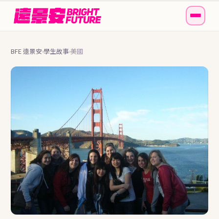
BFE 遠景安
學生故事
美國
›
›