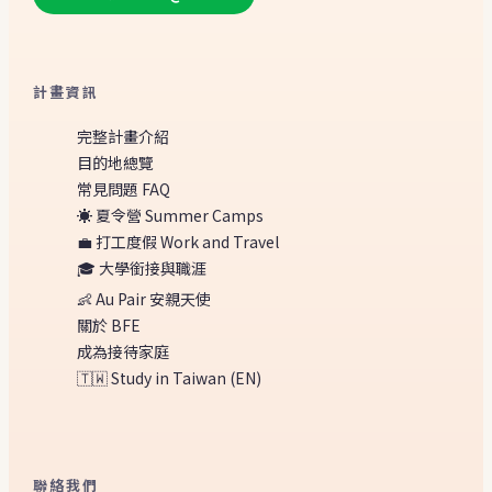
計畫資訊
完整計畫介紹
目的地總覽
常見問題 FAQ
☀️ 夏令營 Summer Camps
💼 打工度假 Work and Travel
🎓 大學銜接與職涯
👶 Au Pair 安親天使
關於 BFE
成為接待家庭
🇹🇼 Study in Taiwan (EN)
聯絡我們