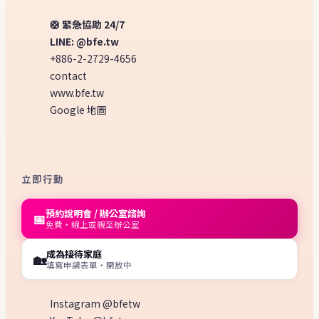
🛟 緊急協助 24/7
LINE: @bfe.tw
+886-2-2729-4656
contact
www.bfe.tw
Google 地圖
立即行動
預約說明會 / 辦公室諮詢
📅
免費・線上或親至辦公室
成為接待家庭
🏡
填寫申請表單・開放中
Instagram @bfetw