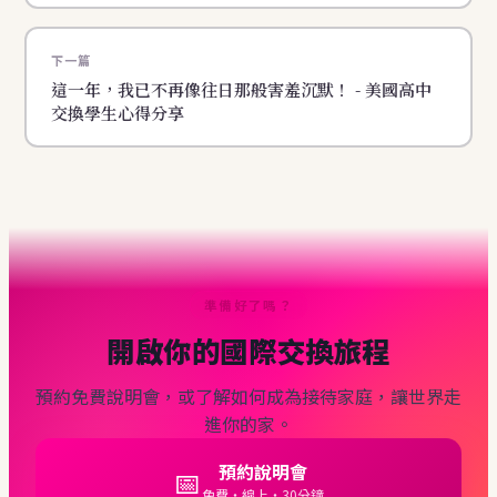
下一篇
這一年，我已不再像往日那般害羞沉默！ - 美國高中
交換學生心得分享
準備好了嗎？
開啟你的國際交換旅程
預約免費說明會，或了解如何成為接待家庭，讓世界走
進你的家。
預約說明會
📅
免費・線上・30分鐘