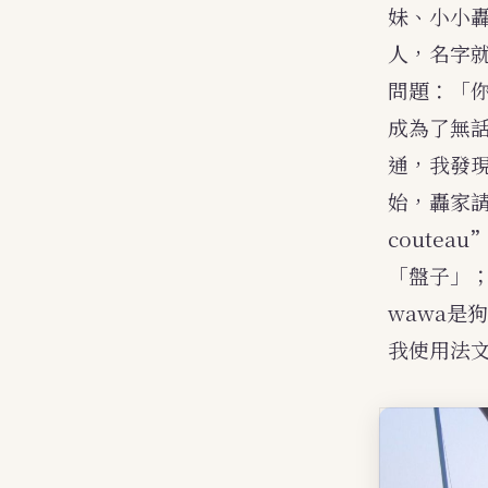
妹、小小
人，名字
問題：「
成為了無
通，我發
始，轟家
coutea
「盤子」
wawa是
我使用法