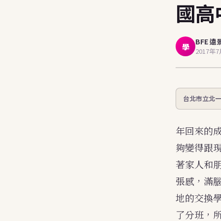
國高
stu
BFE 遠
學
2017年
台北市立北一
年回來的
夠變得跟
著家人和
張感，滿
地的交換學
了分班，