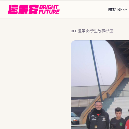
關於 BFE
我們的故事
三階
從1997年至今的歷史
出發
26+ 個目的地
BFE 遠景安
學生故事
法國
›
›
找到最適合你的那個地方
Rebecca 執行
接待
認識 BFE 創辦團隊
安全
🌎 美洲
🌍 歐洲
顧問團隊
可接待
陪伴你全程的人
Stud
🇩🇪
🇨🇦
德國
加拿大
BFE 升學旗艦
202
ASSE 夥伴關係
🌐 中南美洲
🇺🇸
🇪🇸
美國
西班牙
全球最大交換組織之一
完整
申請流
🇦🇷
🇧🇷
阿根廷
巴西
🇫🇮
為什麼選擇 BFE
芬蘭
7個核心差異化優勢
暑期課
🇲🇽
🇨🇴
墨西哥
哥倫比亞
🇳🇴
台北
挪威
資歷與認證
政府標案、ASSE認證
國家
🇳🇱
荷蘭
語言・
🇨🇭
瑞士
常見問
16+ 
🇵🇹
葡萄牙