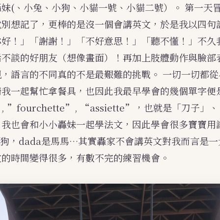
轟妹(、小兔、小狗、小貓一號、小貓二號）。
第一天
就別想記了，更棒的是沒一個會講英文，於是我以四句
你好！」「謝謝！」「不好意思！」「聽不懂！」不久
話不談的好朋友（想像畫面）！再加上肢體動作與臉部
現，語言的不同真的不是最艱難的挑戰。
一切一切都從
請我一起幫忙拿餐具，也因此我最早學會的幾個單字便
u”, ”fourchette”, “assiette”，也就是「刀子
；我也會和小小轟妹一起學法文，因此學會很多寶寶用
狗狗，dada是馬馬…其實轟家不會講英文對我而言是
文的時間變得很多，有數不完的練習機會。