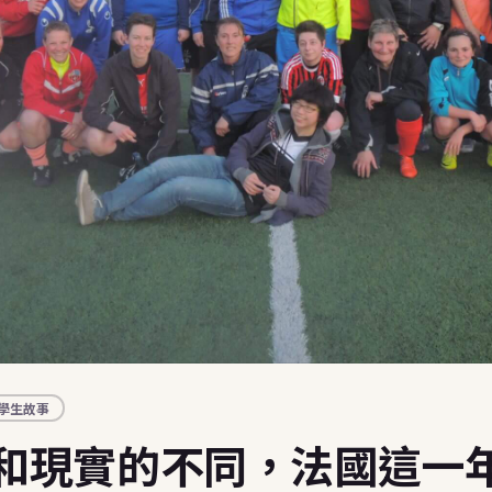
🇭🇺
 Summer Camps
匈牙利
 美國暑期遊學營
🇬🇧
英國
 Work and Travel
・澳洲・美國 J-1
🇸🇰
斯洛伐克
銜接與職涯
後的下一步
Pair 安親天使
國海外帶薪文化交流
與家長見證
 則真實心得・可篩選
金學生故事
・花蓮公費生紀錄
指南 Blog
學生故事
略・目的地介紹
和現實的不同，法國這一年 
udy in Taiwan
r inbound international