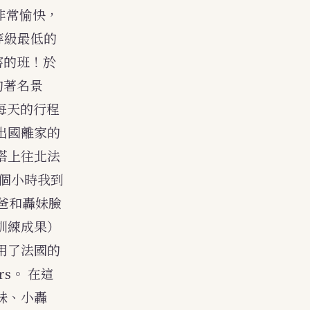
非常愉快，
等級最低的
害的班！於
的著名景
每天的行程
出國離家的
搭上往北法
個小時我到
轟爸和轟妹臉
訓練成果）
用了法國的
rs。
在這
妹、小轟