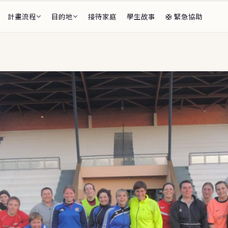
計畫流程
目的地
接待家庭
學生故事
🛟 緊急協助
段全覽
前・海外期間・返國後
總監
家庭介紹
審核・生活安排
🌏 亞太
學生 Available
ents
🇫🇷
🇯🇵
法國
日本
6–27 等待接待家庭的學生
🇳🇿
紐西蘭
🇮🇹
義大利
計畫介紹
程・F-1 私校・適應支援
🇸🇪
瑞典
🔥 精選目的地
程 Summer Sessions
🇩🇰
・花蓮・線上，出發前的準備
丹麥
🎓
CBYX 獎
比較表
🇧🇪
比利時
🌌
看極光・芬
費用・學制快速比較
🇵🇱
🎨
波蘭
藝術志向
題 FAQ
家長最常問
🇨🇿
捷克