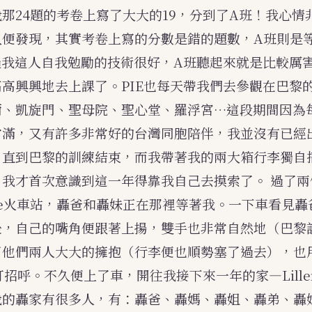
那24題的考卷上寫了大大的19，分到了A班！我心情
久便發現，其實考卷上寫的分數是錯的題數，A班則是
過我這人自我勉勵的技術很好，A班聽起來就是比較厲
高興興地去上課了。PIE也每天帶我們去參觀在巴黎
爾、凱旋門、聖母院、聖心堂、羅浮宮…這段期間因為
常滿，又有許多非常好的台灣同胞陪伴，我並沒有已經
。直到巴黎的訓練結束，而我帶著我的兩大箱行李獨自
，我才首次意識到這一年得靠我自己去摸索了。
過了兩
une火車站，轟爸和轟妹正在那裡等著我。一下車看見
後，自己的嘴角便跟著上揚，雙手也非常自然地（巴黎
了他們兩人大大的擁抱（行李便也順勢塞了過去），也
s來打招呼。不久便上了車，開往我接下來一年的家—Lille
我的轟家有很多人，有：轟爸、轟媽、轟姐、轟弟、轟