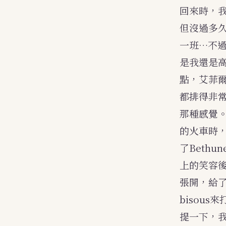
回來時，我
但沒過多
一班…不
是我還是高
點，艾菲
都排得非
那種感覺
的火車時
了Beth
上的笑容
張開，給
bisou
提一下，