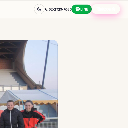
預約說明會
📞 02-2729-4656
LINE
查看完整目的地指南 →
🧭 幫我選
📊
🇦🇺
國家快速比較
澳洲
📋
🎯
先問目標
常見問題
免費諮詢
學金
讓顧問替你選目的地
預約說明會 →
蘭