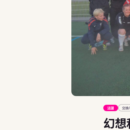
🇦🇹
奧地利
夏令營
23+
🇷🇴
羅馬尼亞
打工度假
加拿大
🇮🇪
愛爾蘭
大學
交換
不確定哪個國家最適合你的孩子？ BFE 顧問免費評估
Au 
10 
學生
288
獎學
台北
交換生
法國
交換
申請攻
幻想
St
Fo