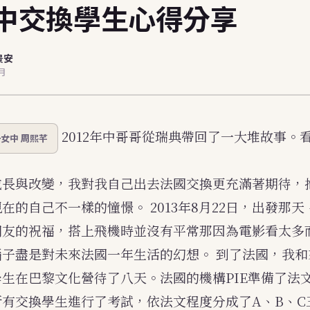
中交換學生心得分享
dents (EN)
景安
7月
2012年中哥哥從瑞典帶回了一大堆故事。
女中 周熙芊
成長與改變，我對我自己出去法國交換更充滿著期待，
現在的自己不一樣的憧憬。
2013年8月22日，出發那
朋友的祝福，搭上飛機時並沒有平常那因為電影看太多
腦子盡是對未來法國一年生活的幻想。
到了法國，我和
生在巴黎文化營待了八天。法國的機構PIE準備了法
所有交換學生進行了考試，依法文程度分成了A、B、C