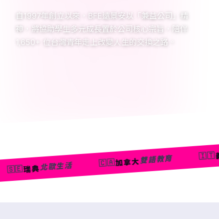
自1997年創立以來，BFE遠景安以「兼益公司」精
神，將協助學生多元成長置於公司核心宗旨，陪伴
1,650+ 位台灣青年走上改變人生的交換之路。
藝術志
義大利
🇮🇹
雙語教育
加拿大
🇨🇦
歐生活