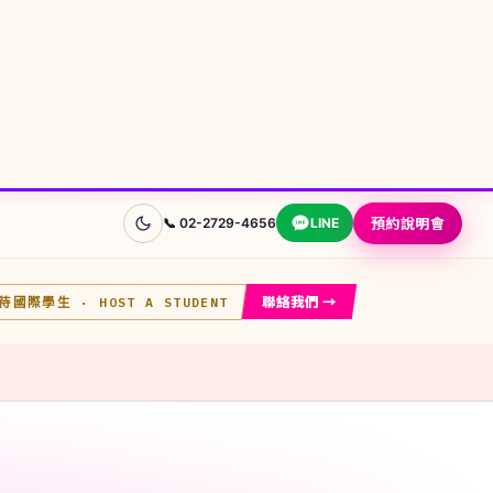
預約說明會
📞 02-2729-4656
LINE
聯絡我們 →
接待國際學生
· HOST A STUDENT
查看完整目的地指南 →
🧭 幫我選
🇦🇺
📊
澳洲
國家快速比較
🎯
📋
先問目標
常見問題
免費諮詢
學金
讓顧問替你選目的地
預約說明會 →
蘭