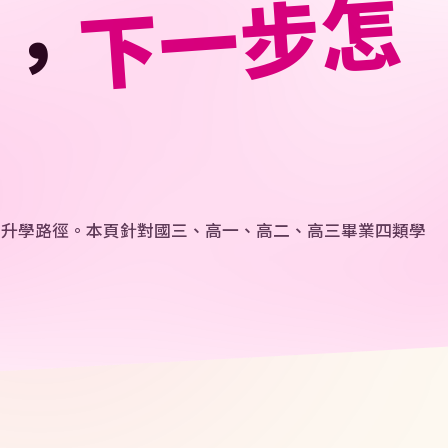
 FAQ
🇨🇿
捷克
長最常問
的升學路徑。本頁針對國三、高一、高二、高三畢業四類學
🇭🇺
匈牙利
Summer Camps
 美國暑期遊學營
🇬🇧
英國
 Work and Travel
🇸🇰
斯洛伐克
澳洲・美國 J-1
銜接與職涯
的下一步
air 安親天使
國海外帶薪文化交流
與家長見證
 則真實心得・可篩選
——重要的是
提前規劃
。BFE 顧問會在諮詢階段幫你模擬不同
金學生故事
花蓮公費生紀錄