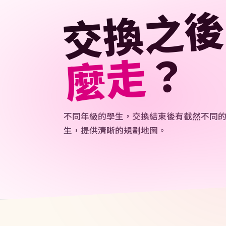
常見問題
🇵🇹
葡萄牙
16+ 家
不同年級的學生，交換結束後有截然不同
🇦🇹
奧地利
夏令營 
生，提供清晰的規劃地圖。
23+
🇷🇴
羅馬尼亞
打工度假
🇮🇪
愛爾蘭
加拿大・
大學
不確定哪個國家最適合你的孩子？ BFE 顧問免費評估
交換後
Au P
10 
👨‍🎓 四種主要路徑
學生
288
選擇出發年級會大幅影響你回國後的升學方案
獎學
台北・
OPTION A · 國三畢業生