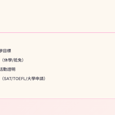
升學目標
（休學/抵免）
活動證明
AT/TOEFL/大學申請）
規劃
交換後的人生
同目標的學生有完全不同的最佳路徑——免費諮詢，BFE 幫你
📅 預約諮詢
🎓 大學銜接 →