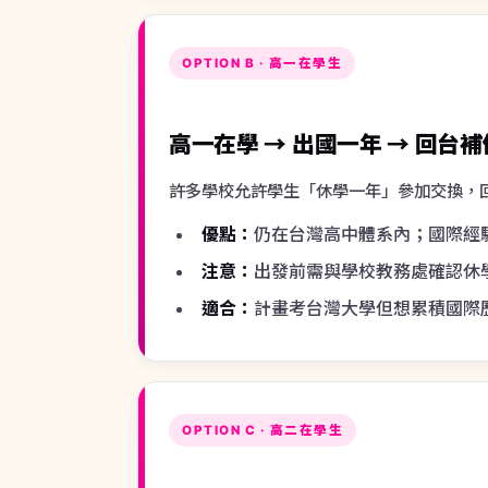
許多學校允許學生「休學一年」參加交換，
優點：
仍在台灣高中體系內；國際經
注意：
出發前需與學校教務處確認休
適合：
計畫考台灣大學但想累積國際
OPTION C · 高二在學生
高二在學 → 出國一年 → 直接
高二出國的學生有更彈性的回國選項——可
選項 1：
回台讀高三 + 申請海外大
選項 2：
在交換國家轉 F-1 / 申請當