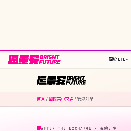
關於 BFE
我們的故事
三階
26+ 個目的地
從1997年至今的歷史
出發前
找到最適合你的那個地方
Rebecca 執行總
接待
認識 BFE 創辦團隊
安全審
首頁
/
國際高中交換
/
後續升學
🌎 美洲
🌍 歐洲
顧問團隊
可接待學
陪伴你全程的人
Stude
🇩🇪
🇨🇦
德國
加拿大
BFE 升學旗艦
2026
ASSE 夥伴關係
🌐 中南美洲
🇺🇸
🇪🇸
美國
西班牙
AFTER THE EXCHANGE · 後續升學
交換之後
全球最大交換組織之一
完整計
🇦🇷
🇧🇷
申請流程
阿根廷
巴西
🇫🇮
芬蘭
為什麼選擇 BFE
🇲🇽
🇨🇴
7個核心差異化優勢
暑期課程
墨西哥
哥倫比亞
🇳🇴
挪威
台北・
？
資歷與認證
走
🇳🇱
荷蘭
政府標案、ASSE認證
國家
語言・
🇨🇭
瑞士