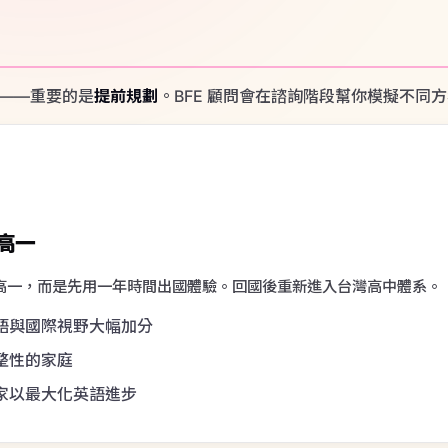
指南 Blog
略・目的地介紹
讀高一
dy in Taiwan
 inbound international
dents (EN)
高一，而是先用一年時間出國體驗。回國後重新進入台灣高中體系。
語與國際視野大幅加分
整性的家庭
家以最大化英語進步
補修高二課程