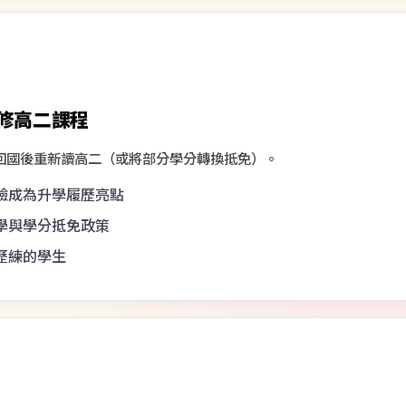
回國後重新讀高二（或將部分學分轉換抵免）。
驗成為升學履歷亮點
學與學分抵免政策
歷練的學生
申請海外大學
選擇回台讀高三、或
在交換國家完成高中學業並直接申請海外大學
。
學（雙軌準備）
地大學