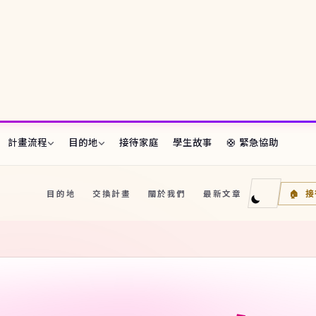
計畫流程
目的地
接待家庭
學生故事
🛟 緊急協助
段全覽
・海外期間・返國後
目的地
交換計畫
關於我們
最新文章
🏠 
監
家庭介紹
核・生活安排
🌏 亞太
生 Available
nts
🇫🇷
🇯🇵
法國
日本
–27 等待接待家庭的學生
下
一
步
怎
麼
🇳🇿
紐西蘭
🇮🇹
義大利
，
畫介紹
・F-1 私校・適應支援
🇸🇪
瑞典
🔥 精選目的地
 Summer Sessions
🇩🇰
🎓
丹麥
CBYX 獎
花蓮・線上，出發前的準備
🌌
🇧🇪
看極光・芬
比利時
比較表
費用・學制快速比較
🎨
藝術志向
🇵🇱
波蘭