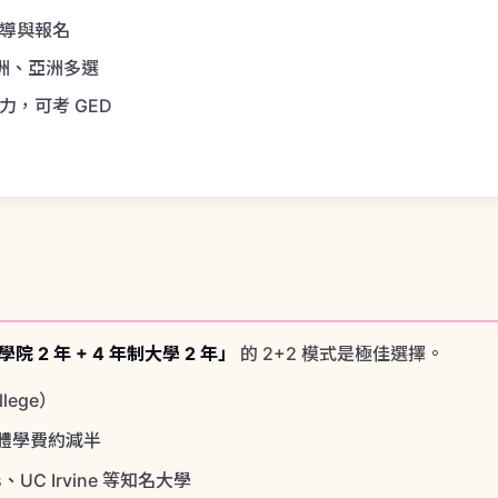
2
院 2 年 + 4 年制大學 2 年」
的 2+2 模式是極佳選擇。
lege）
體學費約減半
、UC Irvine 等知名大學
別
生
提供獨立的大學申請諮詢與 Go Campus 保證獎學金計畫。
了解