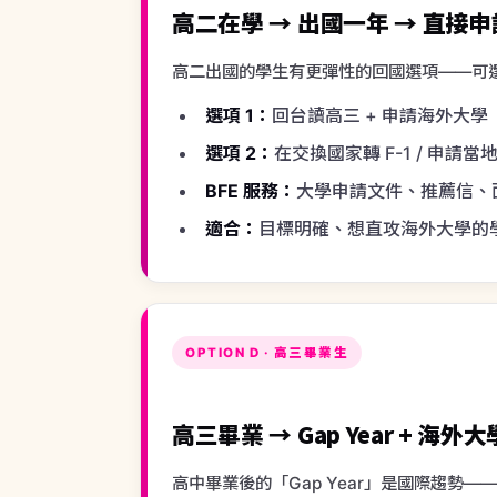
BFE 服務：
大學申請文件、推薦信、
適合：
目標明確、想直攻海外大學的
OPTION D · 高三畢業生
高三畢業 → Gap Year + 海外
高中畢業後的「Gap Year」是國際趨勢
SAT / TOEFL 準備：
BFE 安排考試
大學申請：
美國、加拿大、英國、歐
GED 選項：
若需美國高中畢業同等學力
適合：
清楚知道要出國念大學的學生