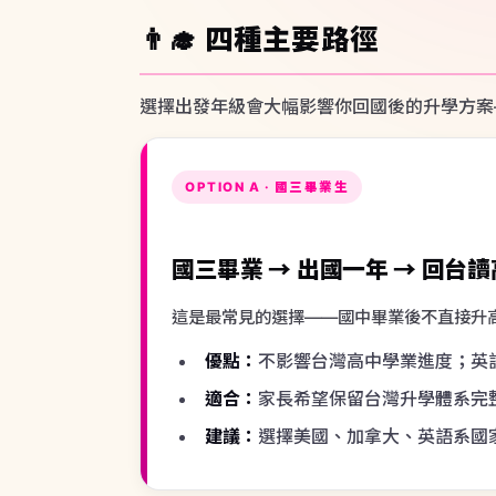
交換生
申請攻
國三畢業 → 出國一年 → 回台
Stu
For
stu
這是最常見的選擇——國中畢業後不直接升
優點：
不影響台灣高中學業進度；英
適合：
家長希望保留台灣升學體系完
建議：
選擇美國、加拿大、英語系國
OPTION B · 高一在學生
高一在學 → 出國一年 → 回台