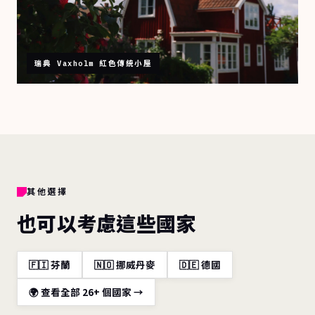
瑞典 Vaxholm 紅色傳統小屋
其他選擇
也可以考慮這些國家
🇫🇮 芬蘭
🇳🇴 挪威丹麥
🇩🇪 德國
🌍 查看全部 26+ 個國家 →