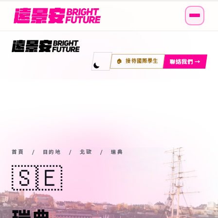
聯絡我們 →
🏠 接待國際學生
首頁
/
目的地
/
北歐
/ 瑞典
🇸🇪