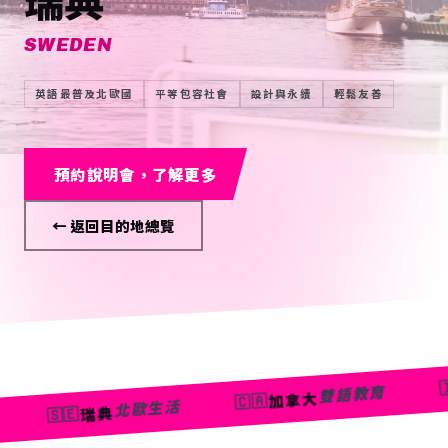
瑞典
SWEDEN
英語最普及北歐國
平等包容社會
設計與永續
輕鬆友善
預約說明會，了解更多
← 返回目的地總覽
義大
🇮🇹
雙語教育
加拿大
🇨🇦
北歐生活
瑞典
🇪