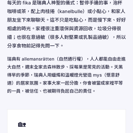
每天的 fika 是瑞典人神聖的儀式：暫停手邊的事，泡杯
咖啡或茶，配上肉桂捲（kanelbulle）或小點心，和家人
朋友坐下來聊聊天。這不只是吃點心，而是慢下來、好好
相處的時光。家裡很注重環保與資源回收，垃圾分得很
細；也很在意過敏（很多人對堅果或乳製品過敏），所以
分享食物前記得先問一下。
瑞典有 allemansrätten（自然通行權），人人都能自由走進
大自然，週末全家去森林散步、採莓果是常見的活動。天黑
得早的季節，瑞典人用蠟燭和溫暖燈光營造 mys（愜意舒
適）的居家氛圍。家事大家一起分擔，你會被當成家裡平等
的一員，被信任、也被期待負起自己的責任。
🏡