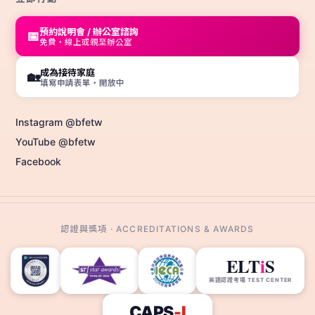
預約說明會 / 辦公室諮詢
📅
免費・線上或親至辦公室
成為接待家庭
🏡
填寫申請表單・開放中
Instagram @bfetw
YouTube @bfetw
Facebook
認證與獎項 · ACCREDITATIONS & AWARDS
ELT
i
S
英語認證考場 TEST CENTER
CAPS
-I