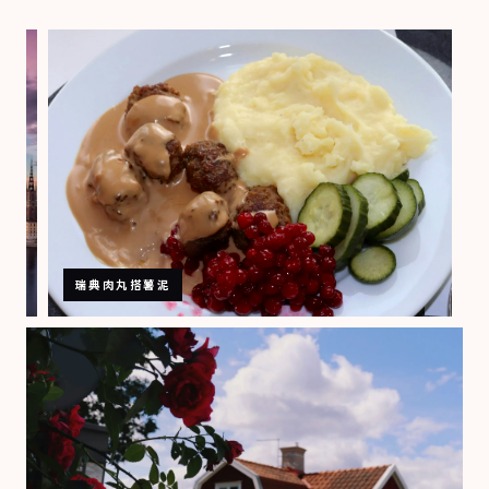
斯
德
哥
爾
摩
老
城
建
築
瑞典肉丸搭薯泥