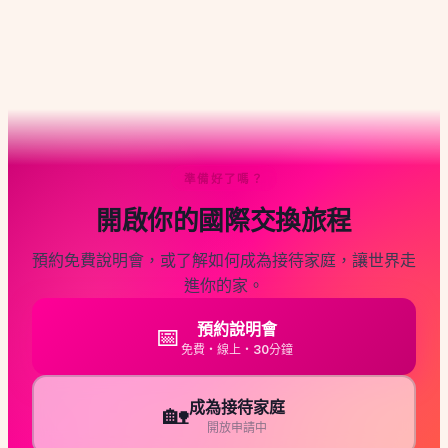
分
頁
準備好了嗎？
開啟你的國際交換旅程
預約免費說明會，或了解如何成為接待家庭，讓世界走
進你的家。
預約說明會
📅
免費・線上・30分鐘
成為接待家庭
🏡
開放申請中