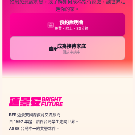
預約免費說明會，或了解如何成為接待家庭，讓世界走
進你的家。
預約說明會
📅
免費・線上・30分鐘
成為接待家庭
🏡
開放申請中
BFE 遠景安國際教育交流顧問
自 1997 年起，陪伴台灣學生走向世界。
ASSE 台灣唯一的共營夥伴。