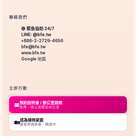
聯絡我們
🛟 緊急協助 24/7
LINE: @bfe.tw
+886-2-2729-4656
bfe@bfe.tw
www.bfe.tw
Google 地圖
立即行動
預約說明會 / 辦公室諮詢
📅
免費・線上或親至辦公室
成為接待家庭
🏡
填寫申請表單・開放中